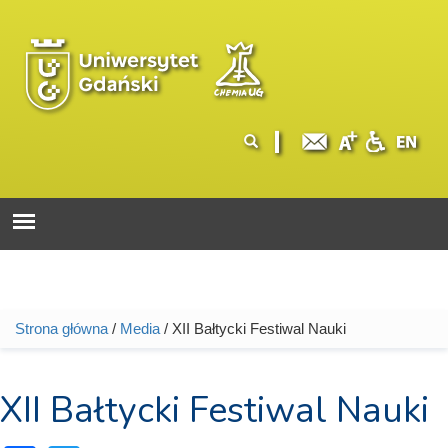
Przejdź do treści
Logo wydziału
Formularz
Szukaj
wyszukiwania
Strona główna
/
Media
/ XII Bałtycki Festiwal Nauki
Jesteś tutaj
XII Bałtycki Festiwal Nauki