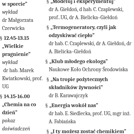
§
„Modeluj i eksperymentuj”
w sporcie”
dr A. Giełdoń, d hab. C. Czaplewski,
wykład
prof..UG, dr A. Bielicka–Giełdoń
dr Małgorzata
§
„Termogeneratory, czyli jak
Czerwicka
odzyskiwać ciepło”
§
12.45-13.15
dr hab. C. Czaplewski, dr A. Giełdoń, dr
„Wielkie
A. Bielicka–Giełdoń
pragnienie”
§
„Klub młodego ekologa”
wykład
Naukowe Koło Ochrony Środowiska
dr hab. Marek
Kwiatkowski, prof.
§
„Na tropie pożytecznych
UG
składników żywności”
dr B. Karawajczyk
§
14.15-16.00
„Chemia na co
§
„Energia wokół nas”
dzień”
dr hab. E. Siedlecka, prof. UG, mgr inż.
pokaz
A. Fabiańska
doświadczeń
§
„I ty możesz zostać chemikiem”