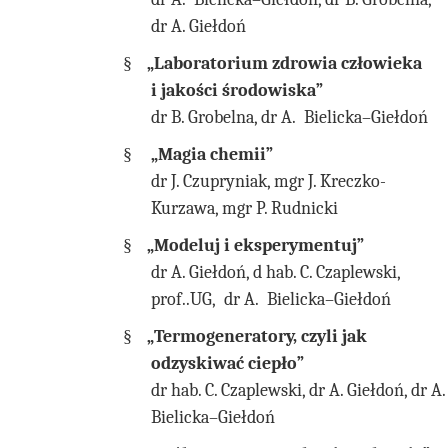
dr A. Giełdoń
§
„Laboratorium zdrowia człowieka
i jakości środowiska”
dr B. Grobelna, dr A. Bielicka–Giełdoń
§
„Magia chemii”
dr J. Czupryniak, mgr J. Kreczko-
Kurzawa, mgr P. Rudnicki
§
„Modeluj i eksperymentuj”
dr A. Giełdoń, d hab. C. Czaplewski,
prof..UG, dr A. Bielicka–Giełdoń
§
„Termogeneratory, czyli jak
odzyskiwać ciepło”
dr hab. C. Czaplewski, dr A. Giełdoń, dr A.
Bielicka–Giełdoń