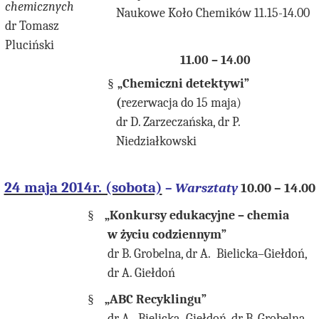
chemicznych
Naukowe Koło Chemików 11.15-14.00
dr Tomasz
Pluciński
11.00 – 14.00
§
„Chemiczni detektywi”
(
rezerwacja do 15 maja)
dr D. Zarzeczańska, dr P.
Niedziałkowski
24 maja 2014r. (sobota)
–
Warsztaty
10.00 – 14.00
§
„Konkursy edukacyjne – chemia
w życiu codziennym”
dr B. Grobelna, dr A. Bielicka–Giełdoń,
dr A. Giełdoń
§
„ABC Recyklingu”
dr A. Bielicka–Giełdoń, dr B. Grobelna,