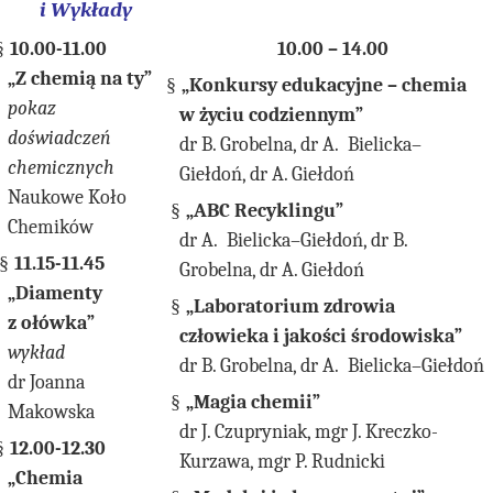
i Wykłady
§
10.00-11.00
10.00 – 14.00
„Z chemią na ty”
§
„Konkursy edukacyjne – chemia
pokaz
w życiu codziennym”
doświadczeń
dr B. Grobelna, dr A. Bielicka–
chemicznych
Giełdoń, dr A. Giełdoń
Naukowe Koło
§
„ABC Recyklingu”
Chemików
dr A. Bielicka–Giełdoń, dr B.
§
11.15-11.45
Grobelna, dr A. Giełdoń
„Diamenty
§
„Laboratorium zdrowia
z ołówka”
człowieka i jakości środowiska”
wykład
dr B. Grobelna, dr A. Bielicka–Giełdoń
dr Joanna
§
„Magia chemii”
Makowska
dr J. Czupryniak, mgr J. Kreczko-
§
12.00-12.30
Kurzawa, mgr P. Rudnicki
„Chemia