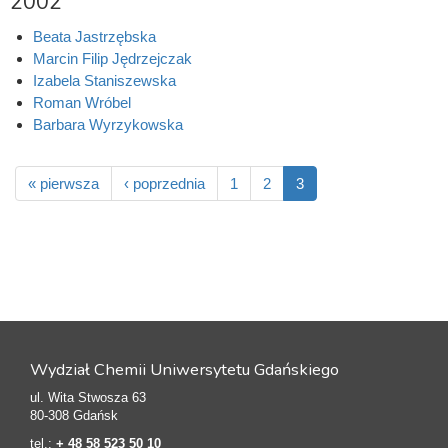
2002
Beata Jastrzębska
Marcin Filip Jędrzejczak
Izabela Staniszewska
Roman Wróbel
Barbara Wyrzykowska
« pierwsza
‹ poprzednia
1
2
3
Wydział Chemii Uniwersytetu Gdańskiego
ul. Wita Stwosza 63
80-308 Gdańsk
tel.:
+ 48 58 523 50 10