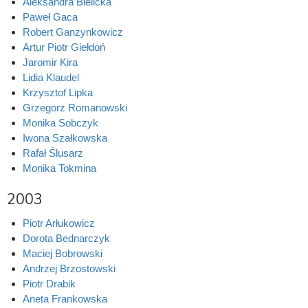
Aleksandra Bielicka
Paweł Gaca
Robert Ganzynkowicz
Artur Piotr Giełdoń
Jaromir Kira
Lidia Klaudel
Krzysztof Lipka
Grzegorz Romanowski
Monika Sobczyk
Iwona Szałkowska
Rafał Ślusarz
Monika Tokmina
2003
Piotr Arłukowicz
Dorota Bednarczyk
Maciej Bobrowski
Andrzej Brzostowski
Piotr Drabik
Aneta Frankowska