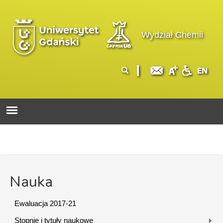
Przejdź do treści
Logo wydziału
Wydział Chemii
Formularz
Szukaj
wyszukiwania
Nauka
Ewaluacja 2017-21
Stopnie i tytuły naukowe