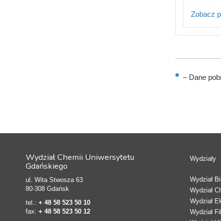
Zobacz p
–
Dane pobr
Wydział Chemii Uniwersytetu
Wydziały
Gdańskiego
Wydział Bio
ul. Wita Stwosza 63
80-308 Gdańsk
Wydział C
Wydział E
tel.:
+ 48 58 523 50 10
fax:
+ 48 58 523 50 12
Wydział Fi