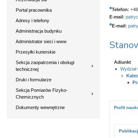
Telefon:
+48
Portal pracownika
E-mail:
patry
Adresy i telefony
E-mail:
patr
Administracja budynku
Administrator sieci i www
Stanow
Przesyłki kurierskie
Adiunkt
Sekcja zaopatrzenia i obsługi
Wydział 
technicznej
Kated
Druki i formularze
Pr
Sekcja Pomiarów Fizyko-
Chemicznych
Dokumenty wewnętrzne
Profil nau
Publikac