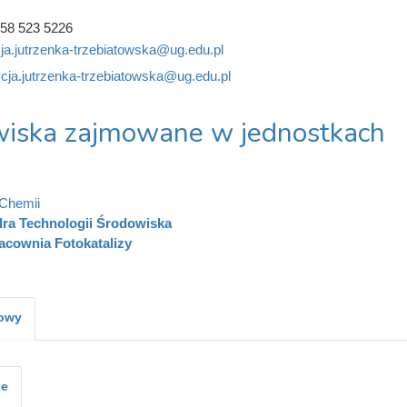
58 523 5226
cja.jutrzenka-trzebiatowska@ug.edu.pl
ycja.jutrzenka-trzebiatowska@ug.edu.pl
iska zajmowane w jednostkach
Chemii
ra Technologii Środowiska
acownia Fotokatalizy
kowy
je