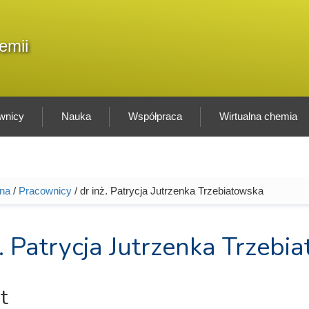
F
emii
Sz
w
wnicy
Nauka
Współpraca
Wirtualna chemia
wna
/
Pracownicy
/ dr inż. Patrycja Jutrzenka Trzebiatowska
tutaj
ż. Patrycja Jutrzenka Trzebi
t