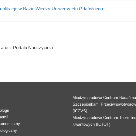
ublikacje w Bazie Wiedzy Uniwersytetu Gdańskiego
ane z Portalu Nauczyciela
Międzynarodowe Centrum Badań n
Szczepionkami Przeciwnowotworo
logii
(ICCVS)
hemii
Międzynarodowe Centrum Teorii Tec
konomiczny
Kwantowych (ICTQT)
lologiczny