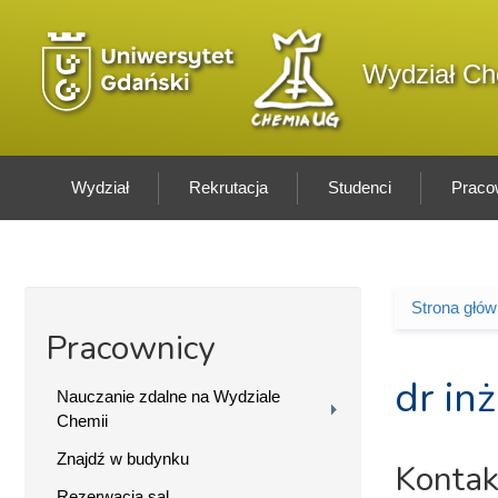
Przejdź do treści
Logo wydziału
Wydział Ch
Wydział
Rekrutacja
Studenci
Praco
Strona głó
Jesteś 
Pracownicy
dr in
Nauczanie zdalne na Wydziale
Chemii
Znajdź w budynku
Kontak
Rezerwacja sal