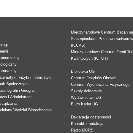
Międzynarodowe Centrum Badań n
Szczepionkami Przeciwnowotworo
logii
(ICCVS)
hemii
Międzynarodowe Centrum Teorii Tec
konomiczny
Kwantowych (ICTQT)
lologiczny
storyczny
Biblioteka UG
tematyki, Fizyki i Informatyki
Centrum Języków Obcych
auk Społecznych
Centrum Wychowania Fizycznego i 
eanografii i Geografii
Szkoły doktorskie
awa i Administracji
Wydawnictwo UG
arządzania
Biuro Karier UG
lniany Wydział Biotechnologii
Deklaracja dostępności
Kontakt z redakcją
Radio MORS