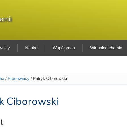
F
emii
Sz
w
wnicy
Nauka
Współpraca
Wirtualna chemia
wna
/
Pracownicy
/ Patryk Ciborowski
tutaj
k Ciborowski
t