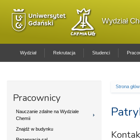
Przejdź do treści
Logo wydziału
Wydział Ch
Wydział
Rekrutacja
Studenci
Praco
Strona głó
Jesteś 
Pracownicy
Patry
Nauczanie zdalne na Wydziale
Chemii
Znajdź w budynku
Kontak
Rezerwacja sal