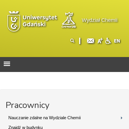
Przejdź do treści
Logo wydziału
Wydział Chemii
Formularz
Szukaj
wyszukiwania
Pracownicy
Nauczanie zdalne na Wydziale Chemii
Znajdź w budynku