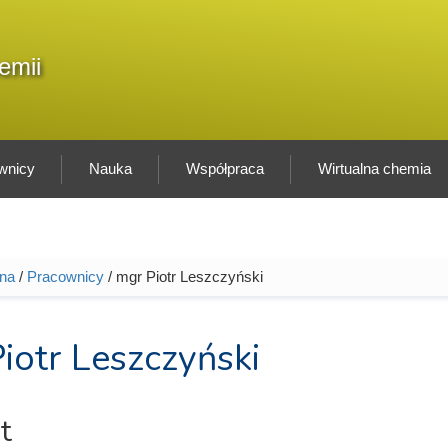
F
emii
Sz
w
wnicy
Nauka
Współpraca
Wirtualna chemia
wna
/
Pracownicy
/ mgr Piotr Leszczyński
tutaj
iotr Leszczyński
t