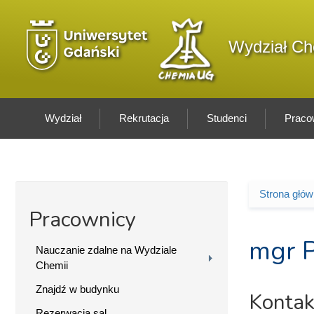
Przejdź do treści
Logo wydziału
Wydział Ch
Wydział
Rekrutacja
Studenci
Praco
Strona głó
Jesteś 
Pracownicy
mgr P
Nauczanie zdalne na Wydziale
Chemii
Znajdź w budynku
Kontak
Rezerwacja sal