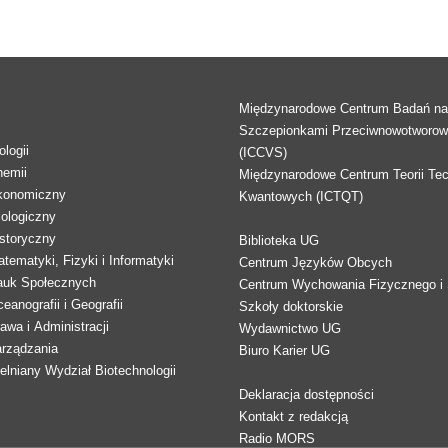
Międzynarodowe Centrum Badań n
Szczepionkami Przeciwnowotworo
logii
(ICCVS)
hemii
Międzynarodowe Centrum Teorii Tec
konomiczny
Kwantowych (ICTQT)
lologiczny
storyczny
Biblioteka UG
tematyki, Fizyki i Informatyki
Centrum Języków Obcych
auk Społecznych
Centrum Wychowania Fizycznego i 
eanografii i Geografii
Szkoły doktorskie
awa i Administracji
Wydawnictwo UG
arządzania
Biuro Karier UG
lniany Wydział Biotechnologii
Deklaracja dostępności
Kontakt z redakcją
Radio MORS