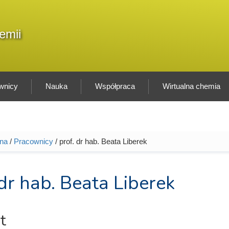
F
emii
Sz
w
wnicy
Nauka
Współpraca
Wirtualna chemia
wna
/
Pracownicy
/ prof. dr hab. Beata Liberek
tutaj
 dr hab. Beata Liberek
t