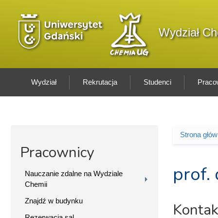
Przejdź do treści
Logo wydziału
Wydział Ch
Wydział
Rekrutacja
Studenci
Praco
Strona głó
Jesteś 
Pracownicy
prof.
Nauczanie zdalne na Wydziale
Chemii
Znajdź w budynku
Kontak
Rezerwacja sal