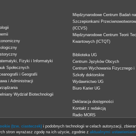
Międzynarodowe Centrum Badań n
Szczepionkami Przeciwnowotworo
logii
(ICCVS)
hemii
Międzynarodowe Centrum Teorii Tec
konomiczny
Kwantowych (ICTQT)
lologiczny
storyczny
Biblioteka UG
tematyki, Fizyki i Informatyki
Centrum Języków Obcych
auk Społecznych
Centrum Wychowania Fizycznego i 
eanografii i Geografii
Szkoły doktorskie
awa i Administracji
Wydawnictwo UG
arządzania
Biuro Karier UG
lniany Wydział Biotechnologii
Deklaracja dostępności
Kontakt z redakcją
Radio MORS
okie (tzw. ciasteczek)
i podobnych technologii w celach autoryzacji, zbieran
ch stron wyrażasz zgodę na ich użycie, zgodnie z
aktualnymi ustawieniami
© 2013-2026 Uniwersytet Gdański