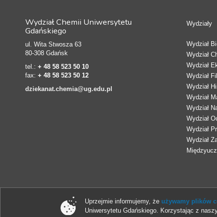
Wydział Chemii Uniwersytetu
Wydziały
Gdańskiego
Wydział Bio
ul. Wita Stwosza 63
80-308 Gdańsk
Wydział C
Wydział E
tel.:
+ 48 58 523 50 10
fax:
+ 48 58 523 50 12
Wydział Fi
Wydział Hi
dziekanat.chemia@ug.edu.pl
Wydział Ma
Wydział N
Wydział Oc
Wydział Pr
Wydział Z
Międzyucze
Uprzejmie informujemy, że
używamy plików co
Uniwersytetu Gdańskiego. Korzystając z naszy