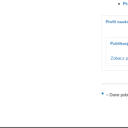
Pr
Profil nau
Publikac
Zobacz p
–
Dane pobr