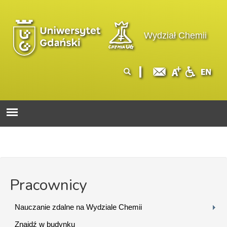
Przejdź do treści
Logo wydziału
Wydział Chemii
Formularz
Szukaj
wyszukiwania
Pracownicy
Nauczanie zdalne na Wydziale Chemii
Znajdź w budynku