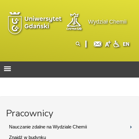
Przejdź do treści
Logo wydziału
Wydział Chemii
Formularz
Szukaj
wyszukiwania
Pracownicy
Nauczanie zdalne na Wydziale Chemii
Znajdź w budynku