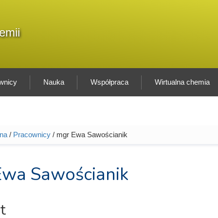
F
emii
Sz
w
wnicy
Nauka
Współpraca
Wirtualna chemia
wna
/
Pracownicy
/ mgr Ewa Sawościanik
tutaj
Ewa Sawościanik
t