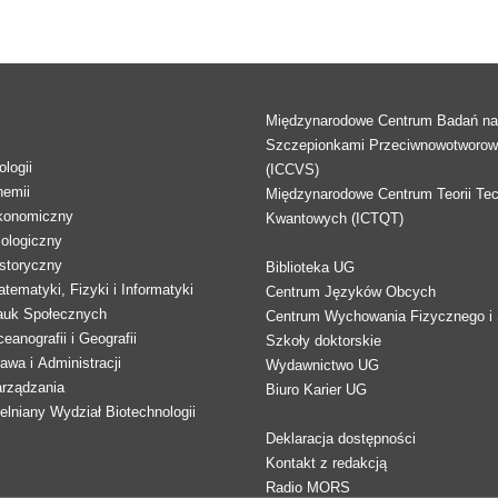
Międzynarodowe Centrum Badań n
Szczepionkami Przeciwnowotworo
logii
(ICCVS)
hemii
Międzynarodowe Centrum Teorii Tec
konomiczny
Kwantowych (ICTQT)
lologiczny
storyczny
Biblioteka UG
tematyki, Fizyki i Informatyki
Centrum Języków Obcych
auk Społecznych
Centrum Wychowania Fizycznego i 
eanografii i Geografii
Szkoły doktorskie
awa i Administracji
Wydawnictwo UG
arządzania
Biuro Karier UG
lniany Wydział Biotechnologii
Deklaracja dostępności
Kontakt z redakcją
Radio MORS