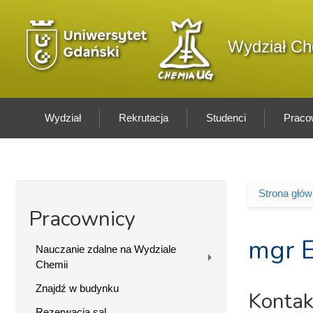
Przejdź do treści
Logo wydziału
Wydział Ch
Wydział
Rekrutacja
Studenci
Praco
Strona głó
Jesteś 
Pracownicy
mgr 
Nauczanie zdalne na Wydziale
Chemii
Znajdź w budynku
Kontak
Rezerwacja sal