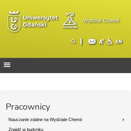
Przejdź do treści
Logo wydziału
Wydział Chemii
Formularz
Szukaj
wyszukiwania
Pracownicy
Nauczanie zdalne na Wydziale Chemii
Znajdź w budynku