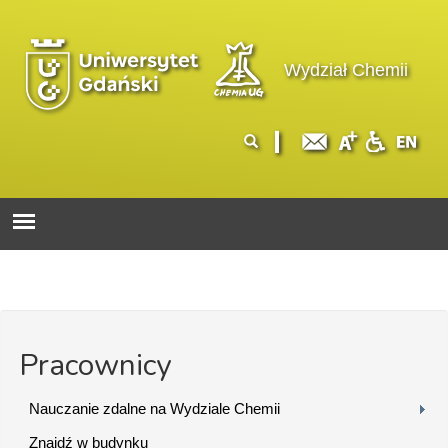
Przejdź do treści
Logo wydziału
Wydział Chemii
Formularz
Szukaj
wyszukiwania
Pracownicy
Nauczanie zdalne na Wydziale Chemii
Znajdź w budynku