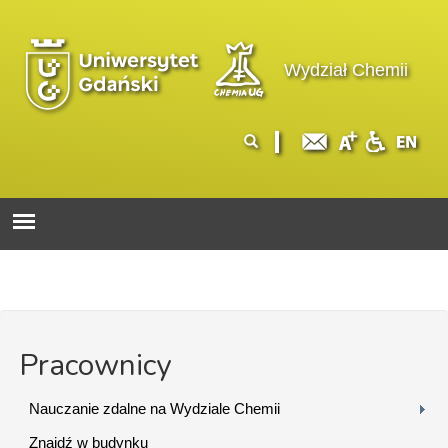
Przejdź do treści
Logo wydziału
Wydział Chemii
Formularz
Szukaj
wyszukiwania
Pracownicy
Nauczanie zdalne na Wydziale Chemii
Znajdź w budynku