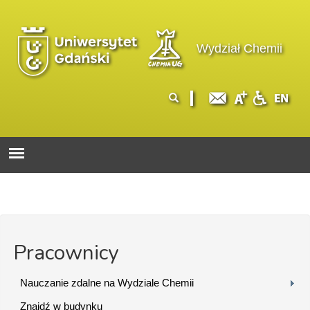
Przejdź do treści
Logo wydziału
Wydział Chemii
Formularz
Szukaj
wyszukiwania
Pracownicy
Nauczanie zdalne na Wydziale Chemii
Znajdź w budynku