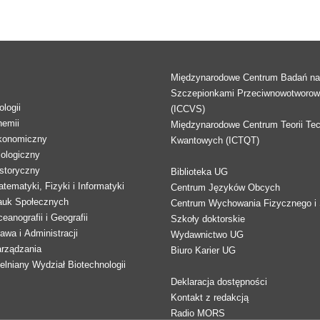
Międzynarodowe Centrum Badań n
Szczepionkami Przeciwnowotworo
logii
(ICCVS)
hemii
Międzynarodowe Centrum Teorii Tec
konomiczny
Kwantowych (ICTQT)
lologiczny
storyczny
Biblioteka UG
tematyki, Fizyki i Informatyki
Centrum Języków Obcych
auk Społecznych
Centrum Wychowania Fizycznego i 
eanografii i Geografii
Szkoły doktorskie
awa i Administracji
Wydawnictwo UG
arządzania
Biuro Karier UG
lniany Wydział Biotechnologii
Deklaracja dostępności
Kontakt z redakcją
Radio MORS