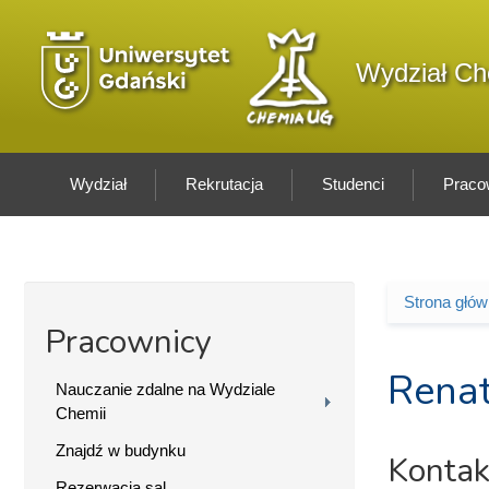
Przejdź do treści
Logo wydziału
Wydział Ch
Wydział
Rekrutacja
Studenci
Praco
Strona głó
Jesteś 
Pracownicy
Rena
Nauczanie zdalne na Wydziale
Chemii
Znajdź w budynku
Kontak
Rezerwacja sal