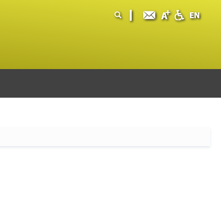
ormularz
ukaj
yszukiwania