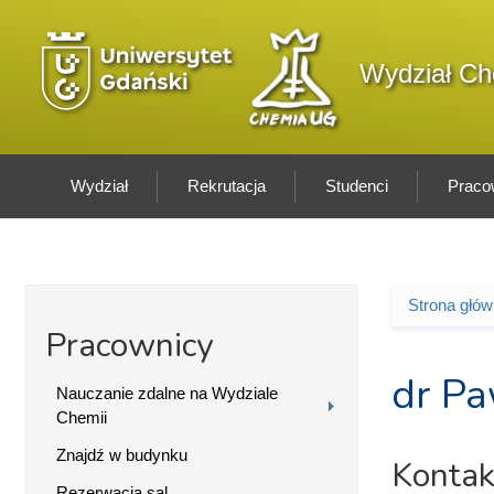
Przejdź do treści
Logo wydziału
Wydział Ch
Wydział
Rekrutacja
Studenci
Praco
Strona głó
Jesteś 
Pracownicy
dr Pa
Nauczanie zdalne na Wydziale
Chemii
Znajdź w budynku
Kontak
Rezerwacja sal