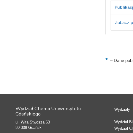
Publikac
Zobacz p
–
Dane pobr
Wydział Chemii Uniwersytetu
Wydziały
Gdańskiego
Wydział Bio
ul. Wita Stwosza 63
80-308 Gdańsk
Wydział C