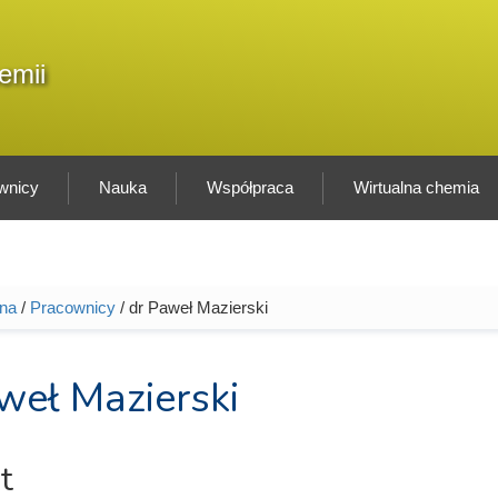
F
emii
Sz
w
wnicy
Nauka
Współpraca
Wirtualna chemia
wna
/
Pracownicy
/ dr Paweł Mazierski
tutaj
weł Mazierski
t