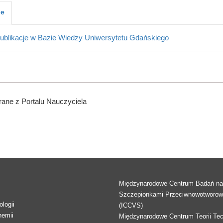
je
ublikacje w Bazie Wiedzy Uniwersytetu Gdańskiego
ane z Portalu Nauczyciela
Międzynarodowe Centrum Badań n
Szczepionkami Przeciwnowotworo
logii
(ICCVS)
hemii
Międzynarodowe Centrum Teorii Tec