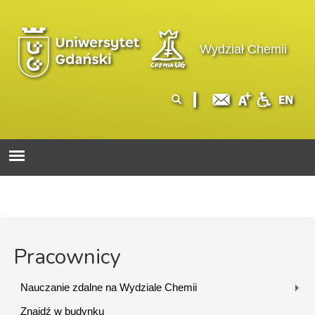
Przejdź do treści
Logo wydziału
Wydział Chemii
Formularz
Szukaj
wyszukiwania
Pracownicy
Nauczanie zdalne na Wydziale Chemii
Znajdź w budynku