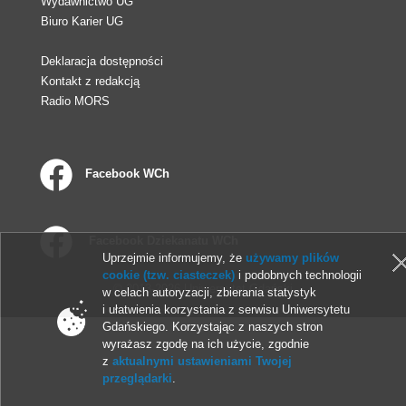
Wydawnictwo UG
Biuro Karier UG
Deklaracja dostępności
Kontakt z redakcją
Radio MORS
Facebook WCh
Facebook Dziekanatu WCh
Uprzejmie informujemy, że
używamy plików
cookie (tzw. ciasteczek)
i podobnych technologii
© 2013-2026 Uniwersytet Gdański
w celach autoryzacji, zbierania statystyk
i ułatwienia korzystania z serwisu Uniwersytetu
Gdańskiego. Korzystając z naszych stron
wyrażasz zgodę na ich użycie, zgodnie
z
aktualnymi ustawieniami Twojej
przeglądarki
.