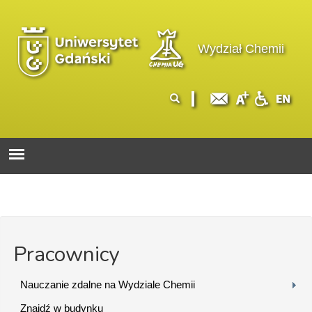
Przejdź do treści
Logo wydziału
Wydział Chemii
Formularz
Szukaj
wyszukiwania
Pracownicy
Nauczanie zdalne na Wydziale Chemii
Znajdź w budynku