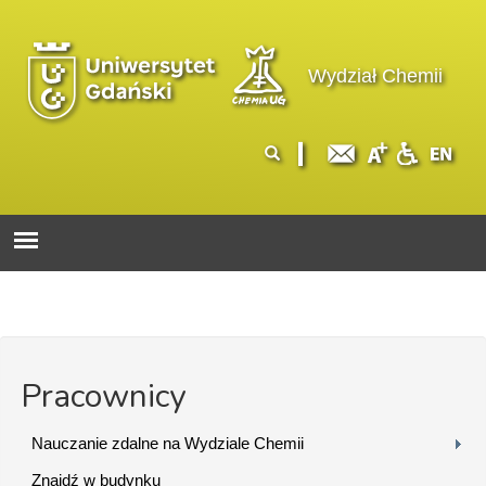
Przejdź do treści
Logo wydziału
Wydział Chemii
Formularz
Szukaj
wyszukiwania
Pracownicy
Nauczanie zdalne na Wydziale Chemii
Znajdź w budynku