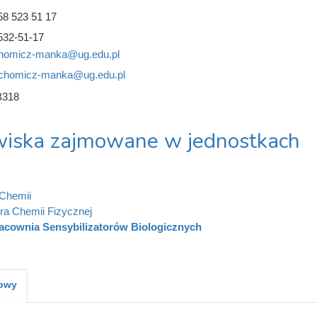
58 523 51 17
532-51-17
.chomicz-manka@ug.edu.pl
a.chomicz-manka@ug.edu.pl
B318
iska zajmowane w jednostkach
Chemii
ra Chemii Fizycznej
acownia Sensybilizatorów Biologicznych
kowy