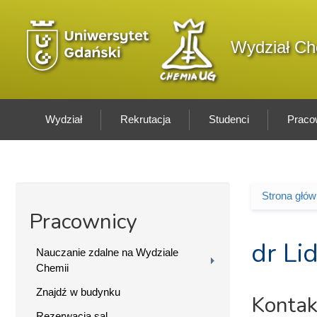
Przejdź do treści
Logo wydziału
Wydział Ch
Wydział
Rekrutacja
Studenci
Praco
Strona głó
Jesteś 
Pracownicy
dr Li
Nauczanie zdalne na Wydziale
Chemii
Znajdź w budynku
Kontak
Rezerwacja sal