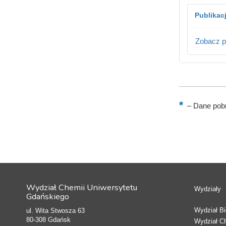
Publikac
Zobacz p
–
Dane pobr
Wydział Chemii Uniwersytetu
Wydziały
Gdańskiego
Wydział Bio
ul. Wita Stwosza 63
80-308 Gdańsk
Wydział C