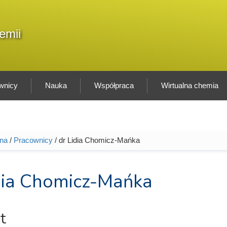
F
emii
Sz
w
wnicy
Nauka
Współpraca
Wirtualna chemia
wna
/
Pracownicy
/ dr Lidia Chomicz-Mańka
tutaj
dia Chomicz-Mańka
t