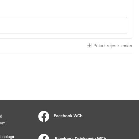
Pokaż rejestr zmian
Facebook WCh
ad
wymi
hnologii
Facebook Dziekanatu WCh