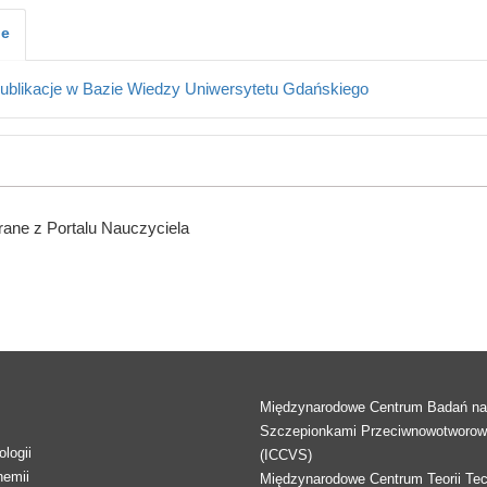
je
ublikacje w Bazie Wiedzy Uniwersytetu Gdańskiego
ane z Portalu Nauczyciela
Międzynarodowe Centrum Badań n
Szczepionkami Przeciwnowotworo
logii
(ICCVS)
hemii
Międzynarodowe Centrum Teorii Tec