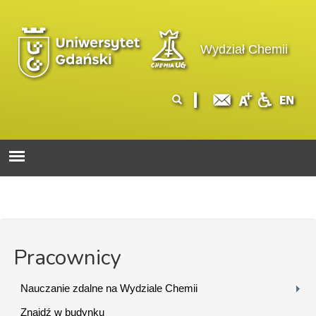
Przejdź do treści
Logo wydziału
Wydział Chemii
Formularz
Szukaj
wyszukiwania
Pracownicy
Nauczanie zdalne na Wydziale Chemii
Znajdź w budynku