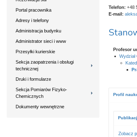
Telefon:
+48 
Portal pracownika
E-mail:
aleks
Adresy i telefony
Stanow
Administracja budynku
Administrator sieci i www
Profesor u
Przesyłki kurierskie
Wydział 
Sekcja zaopatrzenia i obsługi
Kated
technicznej
Pr
Druki i formularze
Sekcja Pomiarów Fizyko-
Profil nau
Chemicznych
Dokumenty wewnętrzne
Publikac
Zobacz p