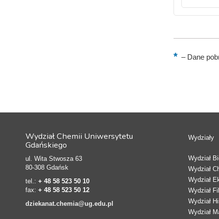
–
Dane pobr
Wydział Chemii Uniwersytetu
Wydziały
Gdańskiego
Wydział Bio
ul. Wita Stwosza 63
80-308 Gdańsk
Wydział C
Wydział E
tel.:
+ 48 58 523 50 10
fax:
+ 48 58 523 50 12
Wydział Fi
Wydział Hi
dziekanat.chemia@ug.edu.pl
Wydział Ma