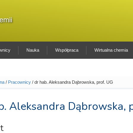
F
emii
Sz
w
wnicy
Nauka
Współpraca
Wirtualna chemia
wna
/
Pracownicy
/ dr hab. Aleksandra Dąbrowska, prof. UG
tutaj
b. Aleksandra Dąbrowska, 
t