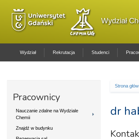
Przejdź do treści
Logo wydziału
Wydział Ch
Wydział
Rekrutacja
Studenci
Praco
Strona głó
Jesteś 
Pracownicy
dr ha
Nauczanie zdalne na Wydziale
Chemii
Znajdź w budynku
Kontak
Rezerwacja sal