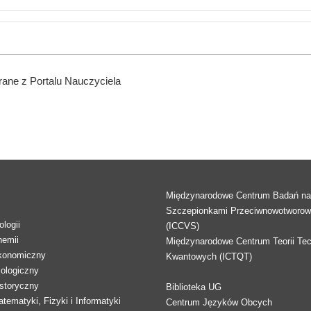
ane z Portalu Nauczyciela
Międzynarodowe Centrum Badań n
Szczepionkami Przeciwnowotworo
logii
(ICCVS)
hemii
Międzynarodowe Centrum Teorii Tec
konomiczny
Kwantowych (ICTQT)
lologiczny
storyczny
Biblioteka UG
tematyki, Fizyki i Informatyki
Centrum Języków Obcych