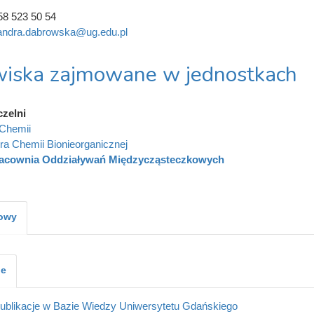
58 523 50 54
andra.dabrowska@ug.edu.pl
iska zajmowane w jednostkach
czelni
Chemii
ra Chemii Bionieorganicznej
acownia Oddziaływań Międzycząsteczkowych
kowy
je
ublikacje w Bazie Wiedzy Uniwersytetu Gdańskiego