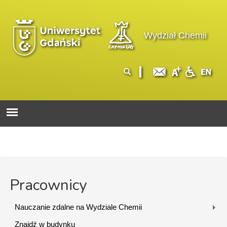
Przejdź do treści
Logo wydziału
Wydział Chemii
Formularz
Szukaj
wyszukiwania
Pracownicy
Nauczanie zdalne na Wydziale Chemii
Znajdź w budynku