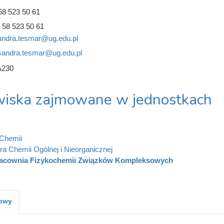
58 523 50 61
 58 523 50 61
andra.tesmar@ug.edu.pl
sandra.tesmar@ug.edu.pl
A230
iska zajmowane w jednostkach
Chemii
ra Chemii Ogólnej i Nieorganicznej
acownia Fizykochemii Związków Kompleksowych
kowy