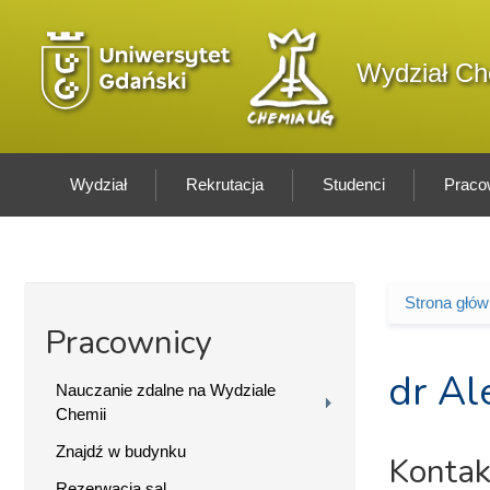
Przejdź do treści
Logo wydziału
Wydział Ch
Wydział
Rekrutacja
Studenci
Praco
Strona głó
Jesteś 
Pracownicy
dr Al
Nauczanie zdalne na Wydziale
Chemii
Znajdź w budynku
Kontak
Rezerwacja sal