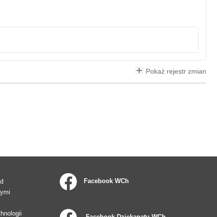
Pokaż rejestr zmian
Facebook WCh
ad
wymi
hnologii
Facebook Dziekanatu WCh