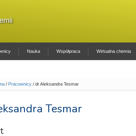
F
emii
Sz
w
wnicy
Nauka
Współpraca
Wirtualna chemia
wna
/
Pracownicy
/ dr Aleksandra Tesmar
tutaj
eksandra Tesmar
t