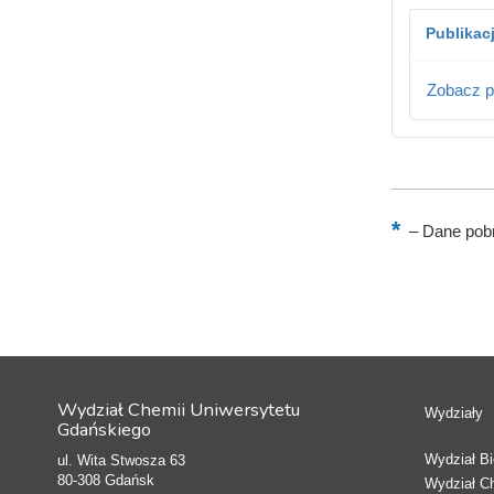
Publikac
Zobacz p
–
Dane pobr
Wydział Chemii Uniwersytetu
Wydziały
Gdańskiego
Wydział Bio
ul. Wita Stwosza 63
80-308 Gdańsk
Wydział C