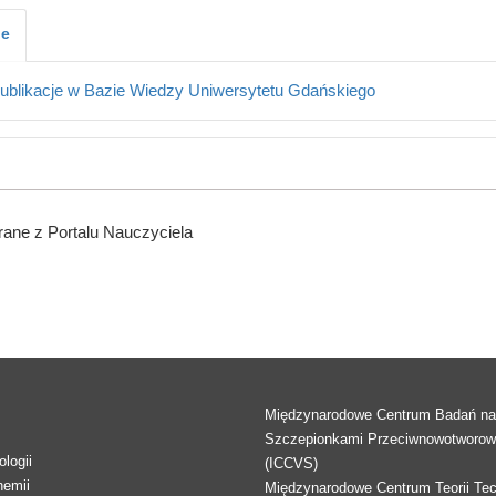
je
ublikacje w Bazie Wiedzy Uniwersytetu Gdańskiego
ane z Portalu Nauczyciela
Międzynarodowe Centrum Badań n
Szczepionkami Przeciwnowotworo
logii
(ICCVS)
hemii
Międzynarodowe Centrum Teorii Tec