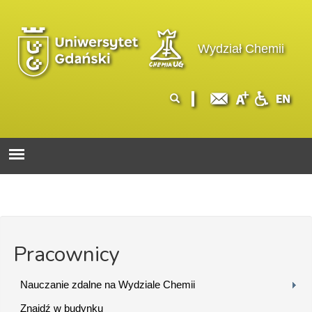
Przejdź do treści
Logo wydziału
Wydział Chemii
Formularz
Szukaj
wyszukiwania
Pracownicy
Nauczanie zdalne na Wydziale Chemii
Znajdź w budynku