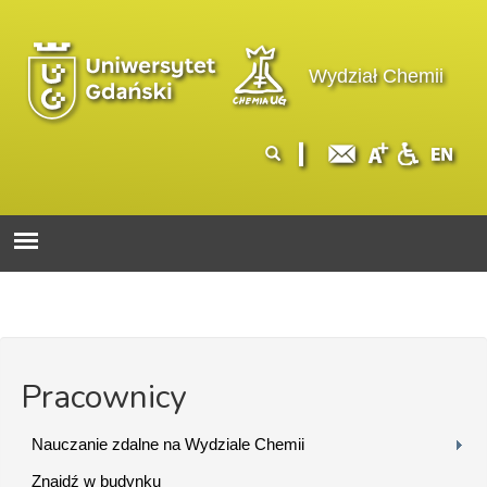
Przejdź do treści
Logo wydziału
Wydział Chemii
Formularz
Szukaj
wyszukiwania
Pracownicy
Nauczanie zdalne na Wydziale Chemii
Znajdź w budynku