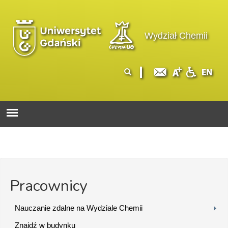
Przejdź do treści
Logo wydziału
Wydział Chemii
Formularz
Szukaj
wyszukiwania
Pracownicy
Nauczanie zdalne na Wydziale Chemii
Znajdź w budynku