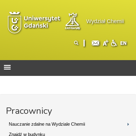
Przejdź do treści
Logo wydziału
Wydział Chemii
Formularz
Szukaj
wyszukiwania
Pracownicy
Nauczanie zdalne na Wydziale Chemii
Znajdź w budynku