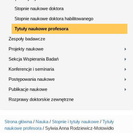
Stopnie naukowe doktora
Stopnie naukowe doktora habilitowanego
Tytuły naukowe profesora
Zespoły badawcze
Projekty naukowe
Sekcja Wspierania Badań
Konferencje i seminaria
Postępowania naukowe
Publikacje naukowe
Rozprawy doktorskie zewnętrzne
Strona główna
/
Nauka
/
Stopnie i tytuły naukowe
/
Tytuły
Jesteś tutaj
naukowe profesora
/ Sylwia Anna Rodziewicz-Motowidło