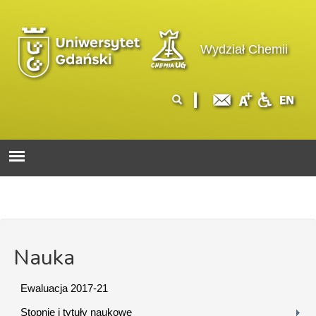
Przejdź do treści
Logo wydziału
Wydział Chemii
Formularz
Szukaj
wyszukiwania
Nauka
Ewaluacja 2017-21
Stopnie i tytuły naukowe