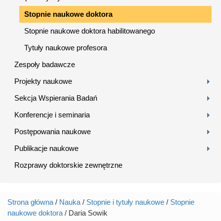
Stopnie naukowe doktora
Stopnie naukowe doktora habilitowanego
Tytuły naukowe profesora
Zespoły badawcze
Projekty naukowe
Sekcja Wspierania Badań
Konferencje i seminaria
Postępowania naukowe
Publikacje naukowe
Rozprawy doktorskie zewnętrzne
Strona główna
/
Nauka
/
Stopnie i tytuły naukowe
/
Stopnie
Jesteś tutaj
naukowe doktora
/ Daria Sowik