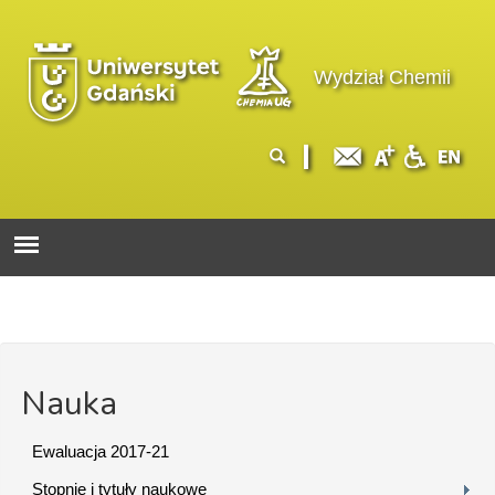
Przejdź do treści
Logo wydziału
Wydział Chemii
Formularz
Szukaj
wyszukiwania
Nauka
Ewaluacja 2017-21
Stopnie i tytuły naukowe