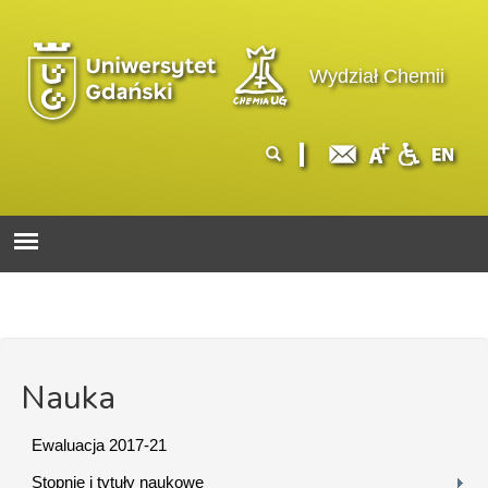
Przejdź do treści
Logo wydziału
Wydział Chemii
Formularz
Szukaj
wyszukiwania
Nauka
Ewaluacja 2017-21
Stopnie i tytuły naukowe