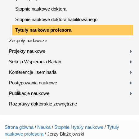
Stopnie naukowe doktora
Stopnie naukowe doktora habilitowanego
Tytuły naukowe profesora
Zespoły badawcze
Projekty naukowe
Sekcja Wspierania Badań
Konferencje i seminaria
Postępowania naukowe
Publikacje naukowe
Rozprawy doktorskie zewnętrzne
Strona główna
/
Nauka
/
Stopnie i tytuły naukowe
/
Tytuły
Jesteś tutaj
naukowe profesora
/ Jerzy Błażejowski