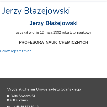
Jerzy Błażejowski
Jerzy Błażejowski
uzyskał w dniu 12 maja 1992 roku tytuł naukowy
profesora nauk chemicznych
Pokaż rejestr zmian
Wydział Chemii Uniwersytetu Gdańskiego
ul. Wita Stwosza 63
80-308 Gdańsk
tel.:
+ 48 58 523 50 10