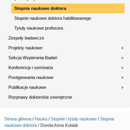
Stopnie naukowe doktora
Stopnie naukowe doktora habilitowanego
Tytuły naukowe profesora
Zespoły badawcze
Projekty naukowe
Sekcja Wspierania Badań
Konferencje i seminaria
Postępowania naukowe
Publikacje naukowe
Rozprawy doktorskie zewnętrzne
Strona główna
/
Nauka
/
Stopnie i tytuły naukowe
/
Stopnie
Jesteś tutaj
naukowe doktora
/ Dorota Anna Kubiak