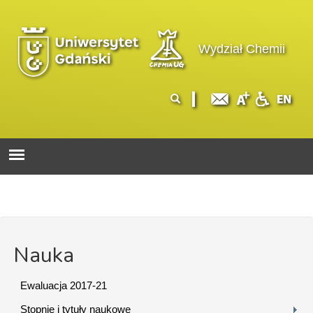
Przejdź do treści
Logo wydziału
Wydział Chemii
Formularz
Szukaj
wyszukiwania
Nauka
Ewaluacja 2017-21
Stopnie i tytuły naukowe