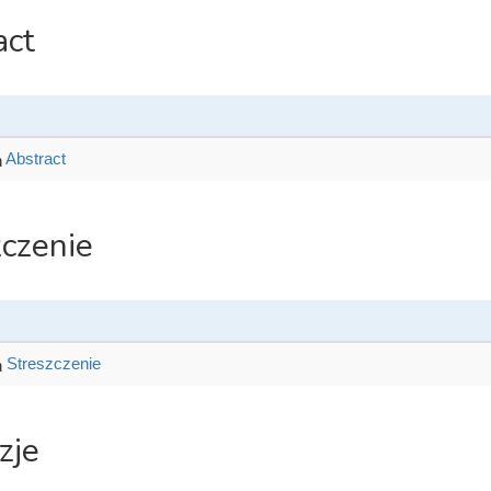
act
Abstract
zczenie
Streszczenie
zje