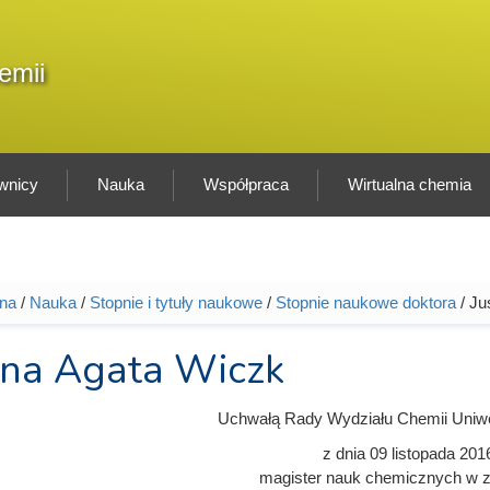
F
emii
Sz
w
wnicy
Nauka
Współpraca
Wirtualna chemia
wna
/
Nauka
/
Stopnie i tytuły naukowe
/
Stopnie naukowe doktora
/ Ju
tutaj
yna Agata Wiczk
Uchwałą Rady Wydziału Chemii Uniw
z dnia
09 listopada 201
magister nauk chemicznych w z