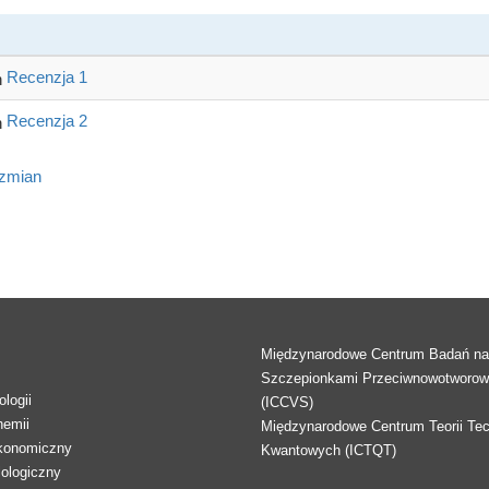
Recenzja 1
Recenzja 2
 zmian
Międzynarodowe Centrum Badań n
Szczepionkami Przeciwnowotworo
logii
(ICCVS)
hemii
Międzynarodowe Centrum Teorii Tec
konomiczny
Kwantowych (ICTQT)
lologiczny