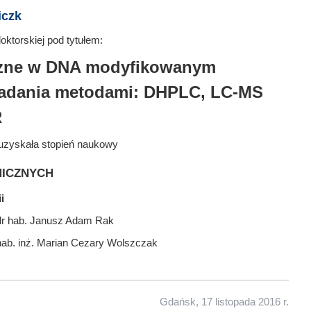
iczk
ktorskiej pod tytułem:
iczne w DNA modyfikowanym
adania metodami: DHPLC, LC-MS
R
uzyskała stopień naukowy
icznych
i
 dr hab. Janusz Adam Rak
 hab. inż. Marian Cezary Wolszczak
Gdańsk, 17 listopada 2016 r.