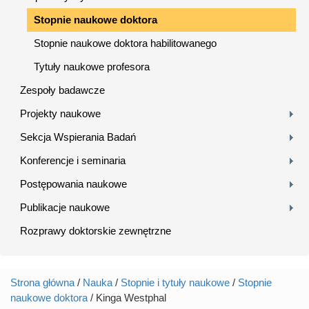
Stopnie naukowe doktora
Stopnie naukowe doktora habilitowanego
Tytuły naukowe profesora
Zespoły badawcze
Projekty naukowe
Sekcja Wspierania Badań
Konferencje i seminaria
Postępowania naukowe
Publikacje naukowe
Rozprawy doktorskie zewnętrzne
Strona główna
/
Nauka
/
Stopnie i tytuły naukowe
/
Stopnie
Jesteś tutaj
naukowe doktora
/ Kinga Westphal