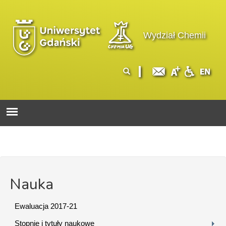
Przejdź do treści
Logo wydziału
Wydział Chemii
Formularz
Szukaj
wyszukiwania
Nauka
Ewaluacja 2017-21
Stopnie i tytuły naukowe