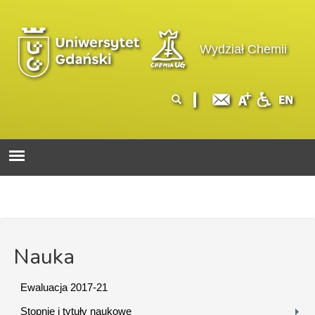
Przejdź do treści
Logo wydziału
Wydział Chemii
Formularz
Szukaj
wyszukiwania
Nauka
Ewaluacja 2017-21
Stopnie i tytuły naukowe