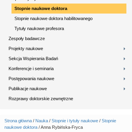
Stopnie naukowe doktora
Stopnie naukowe doktora habilitowanego
Tytuły naukowe profesora
Zespoły badawcze
Projekty naukowe
Sekcja Wspierania Badań
Konferencje i seminaria
Postępowania naukowe
Publikacje naukowe
Rozprawy doktorskie zewnętrzne
Strona główna
/
Nauka
/
Stopnie i tytuły naukowe
/
Stopnie
Jesteś tutaj
naukowe doktora
/ Anna Rybińska-Fryca