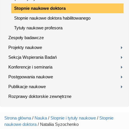
Stopnie naukowe doktora
Stopnie naukowe doktora habilitowanego
Tytuły naukowe profesora
Zespoły badawcze
Projekty naukowe
Sekcja Wspierania Badań
Konferencje i seminaria
Postępowania naukowe
Publikacje naukowe
Rozprawy doktorskie zewnętrzne
Strona główna
/
Nauka
/
Stopnie i tytuły naukowe
/
Stopnie
Jesteś tutaj
naukowe doktora
/ Nataliia Syzochenko