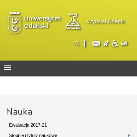
Przejdź do treści
Logo wydziału
Wydział Chemii
Formularz
Szukaj
wyszukiwania
Nauka
Ewaluacja 2017-21
Stopnie i tytuły naukowe