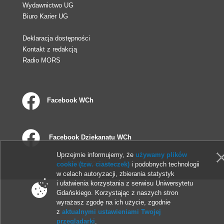
Wydawnictwo UG
Biuro Karier UG
Deklaracja dostępności
Kontakt z redakcją
Radio MORS
Facebook WCh
Facebook Dziekanatu WCh
Uprzejmie informujemy, że
używamy plików
© 2013-2026 Uniwersytet Gdański
cookie (tzw. ciasteczek)
i podobnych technologii
w celach autoryzacji, zbierania statystyk
i ułatwienia korzystania z serwisu Uniwersytetu
Gdańskiego. Korzystając z naszych stron
wyrażasz zgodę na ich użycie, zgodnie
z
aktualnymi ustawieniami Twojej
przeglądarki
.