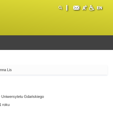
ormularz
ukaj
yszukiwania
nna Lis
 Uniwersytetu Gdańskiego
1
roku