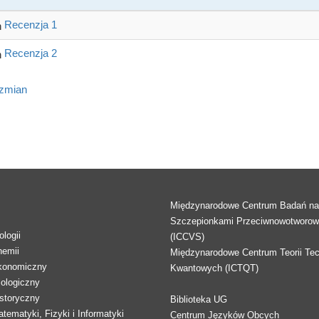
Recenzja 1
Recenzja 2
 zmian
Międzynarodowe Centrum Badań n
Szczepionkami Przeciwnowotworo
logii
(ICCVS)
hemii
Międzynarodowe Centrum Teorii Tec
konomiczny
Kwantowych (ICTQT)
lologiczny
storyczny
Biblioteka UG
tematyki, Fizyki i Informatyki
Centrum Języków Obcych