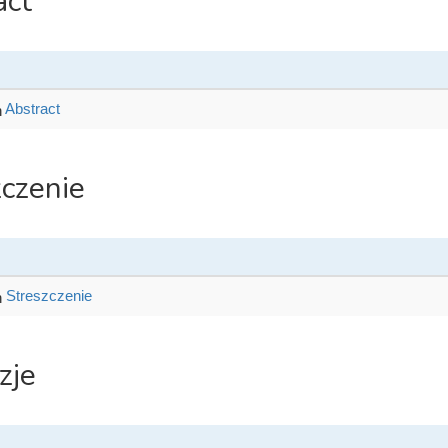
act
Abstract
zczenie
Streszczenie
zje