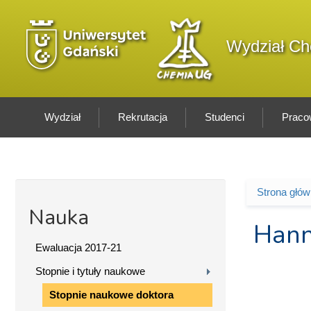
Przejdź do treści
Logo wydziału
Wydział Ch
Wydział
Rekrutacja
Studenci
Praco
Strona głó
Jesteś 
Nauka
Hann
Ewaluacja 2017-21
Stopnie i tytuły naukowe
Stopnie naukowe doktora