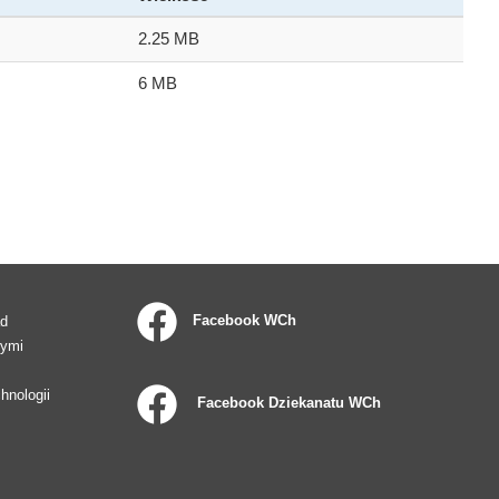
2.25 MB
6 MB
Facebook WCh
ad
wymi
hnologii
Facebook Dziekanatu WCh