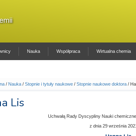
F
emii
Sz
w
wnicy
Nauka
Współpraca
Wirtualna chemia
wna
/
Nauka
/
Stopnie i tytuły naukowe
/
Stopnie naukowe doktora
/ Ha
tutaj
a Lis
Uchwałą Rady Dyscypliny Nauki chemiczne
z dnia
29 września 202