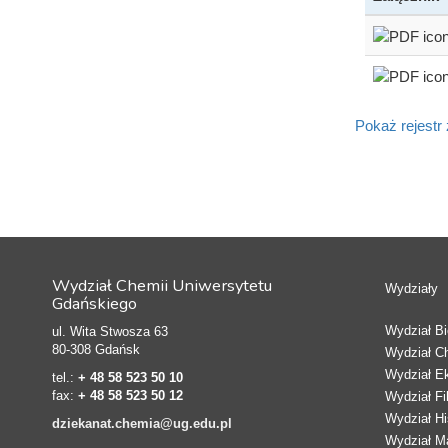
Pokaż rejestr
Wydział Chemii Uniwersytetu
Wydziały
Gdańskiego
Wydział Bio
ul. Wita Stwosza 63
80-308 Gdańsk
Wydział C
Wydział E
tel.:
+ 48 58 523 50 10
fax:
+ 48 58 523 50 12
Wydział Fi
Wydział Hi
dziekanat.chemia@ug.edu.pl
Wydział Ma