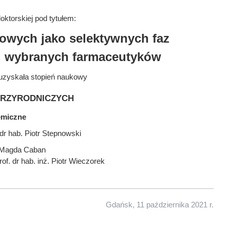
ktorskiej pod tytułem:
owych jako selektywnych faz
j wybranych farmaceutyków
uzyskała stopień naukowy
przyrodniczych
emiczne
dr hab. Piotr Stepnowski
. Magda Caban
of. dr hab. inż. Piotr Wieczorek
Gdańsk, 11 października 2021 r.