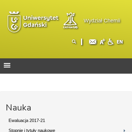
Przejdź do treści
Logo wydziału
Wydział Chemii
Formularz
Szukaj
wyszukiwania
Nauka
Ewaluacja 2017-21
Stopnie i tytuły naukowe