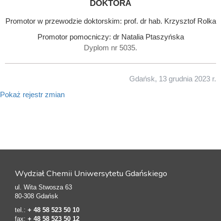
doktora
Promotor w przewodzie doktorskim: prof. dr hab. Krzysztof Rolka
Promotor pomocniczy: dr Natalia Ptaszyńska
Dyplom nr 5035.
Gdańsk, 13 grudnia 2023 r.
Pokaż rejestr zmian
Wydział Chemii Uniwersytetu Gdańskiego
ul. Wita Stwosza 63
80-308 Gdańsk
tel.:
+ 48 58 523 50 10
fax:
+ 48 58 523 50 12