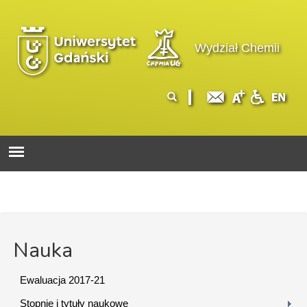
Przejdź do treści
Logo wydziału
Wydział Chemii
Formularz
Szukaj
wyszukiwania
Nauka
Ewaluacja 2017-21
Stopnie i tytuły naukowe