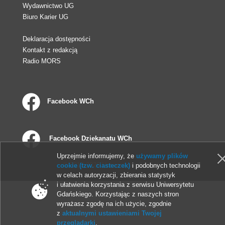
Wydawnictwo UG
Biuro Karier UG
Deklaracja dostępności
Kontakt z redakcją
Radio MORS
Facebook WCh
Facebook Dziekanatu WCh
Uprzejmie informujemy, że
używamy plików
© 2013-2026 Uniwersytet Gdański
cookie (tzw. ciasteczek)
i podobnych technologii
w celach autoryzacji, zbierania statystyk
i ułatwienia korzystania z serwisu Uniwersytetu
Gdańskiego. Korzystając z naszych stron
wyrażasz zgodę na ich użycie, zgodnie
z
aktualnymi ustawieniami Twojej
przeglądarki
.