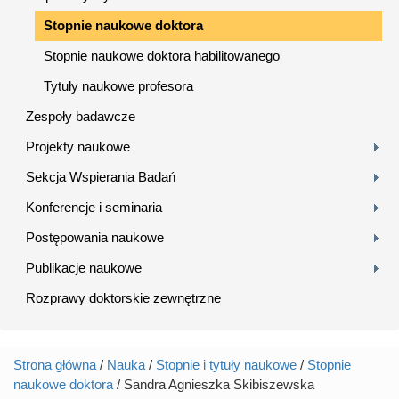
Stopnie naukowe doktora
Stopnie naukowe doktora habilitowanego
Tytuły naukowe profesora
Zespoły badawcze
Projekty naukowe
Sekcja Wspierania Badań
Konferencje i seminaria
Postępowania naukowe
Publikacje naukowe
Rozprawy doktorskie zewnętrzne
Strona główna
/
Nauka
/
Stopnie i tytuły naukowe
/
Stopnie
Jesteś tutaj
naukowe doktora
/ Sandra Agnieszka Skibiszewska