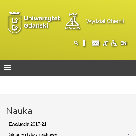
Przejdź do treści
Logo wydziału
Wydział Chemii
Formularz
Szukaj
wyszukiwania
Nauka
Ewaluacja 2017-21
Stopnie i tytuły naukowe