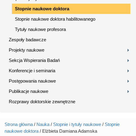
Stopnie naukowe doktora
Stopnie naukowe doktora habilitowanego
Tytuły naukowe profesora
Zespoły badawcze
Projekty naukowe
Sekcja Wspierania Badań
Konferencje i seminaria
Postępowania naukowe
Publikacje naukowe
Rozprawy doktorskie zewnętrzne
Strona główna
/
Nauka
/
Stopnie i tytuły naukowe
/
Stopnie
Jesteś tutaj
naukowe doktora
/ Elżbieta Damiana Adamska