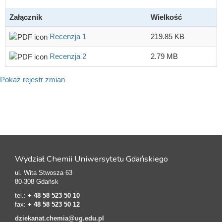
Załącznik
Wielkość
Recenzja 1
219.85 KB
Recenzja 2
2.79 MB
Pokaż rejestr zmian
Wydział Chemii Uniwersytetu Gdańskiego
ul. Wita Stwosza 63
80-308 Gdańsk
tel.:
+ 48 58 523 50 10
fax:
+ 48 58 523 50 12
dziekanat.chemia@ug.edu.pl