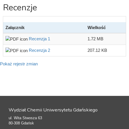
Recenzje
Załącznik
Wielkość
Recenzja 1
1.72 MB
Recenzja 2
207.12 KB
Pokaż rejestr zmian
Wydział Chemii Uniwersytetu Gdańskiego
ul. Wita Stwosza 63
80-308 Gdańsk