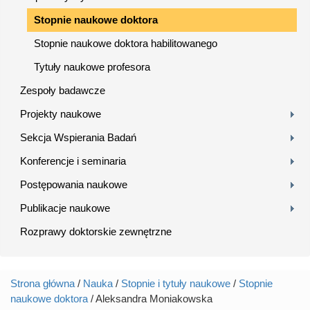
Stopnie naukowe doktora
Stopnie naukowe doktora habilitowanego
Tytuły naukowe profesora
Zespoły badawcze
Projekty naukowe
Sekcja Wspierania Badań
Konferencje i seminaria
Postępowania naukowe
Publikacje naukowe
Rozprawy doktorskie zewnętrzne
Strona główna
/
Nauka
/
Stopnie i tytuły naukowe
/
Stopnie
Jesteś tutaj
naukowe doktora
/ Aleksandra Moniakowska