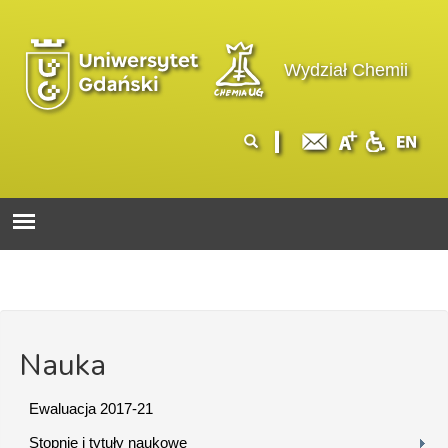
Przejdź do treści
Logo wydziału
Wydział Chemii
Formularz
Szukaj
wyszukiwania
Nauka
Ewaluacja 2017-21
Stopnie i tytuły naukowe