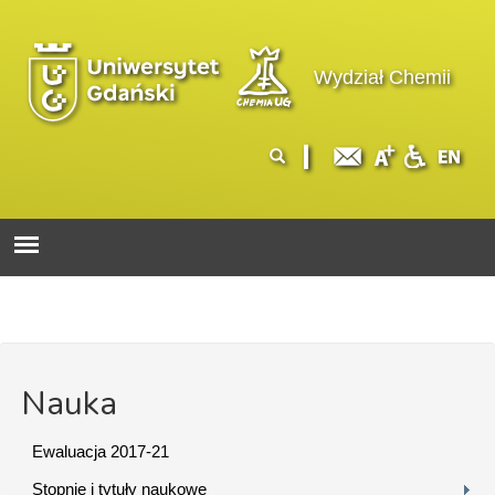
Przejdź do treści
Logo wydziału
Wydział Chemii
Formularz
Szukaj
wyszukiwania
Nauka
Ewaluacja 2017-21
Stopnie i tytuły naukowe