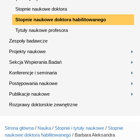
Stopnie naukowe doktora
Stopnie naukowe doktora habilitowanego
Tytuły naukowe profesora
Zespoły badawcze
Projekty naukowe
Sekcja Wspierania Badań
Konferencje i seminaria
Postępowania naukowe
Publikacje naukowe
Rozprawy doktorskie zewnętrzne
Strona główna
/
Nauka
/
Stopnie i tytuły naukowe
/
Stopnie
Jesteś tutaj
naukowe doktora habilitowanego
/ Barbara Aleksandra