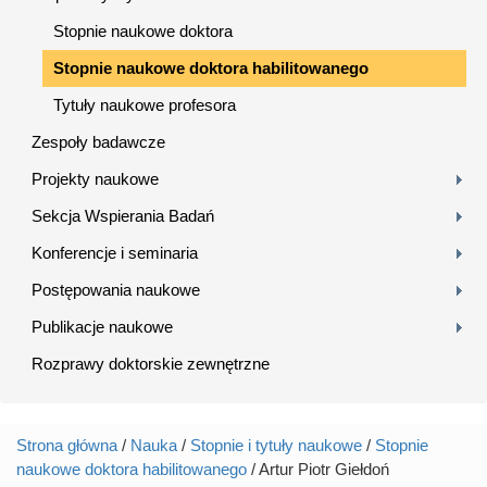
Stopnie naukowe doktora
Stopnie naukowe doktora habilitowanego
Tytuły naukowe profesora
Zespoły badawcze
Projekty naukowe
Sekcja Wspierania Badań
Konferencje i seminaria
Postępowania naukowe
Publikacje naukowe
Rozprawy doktorskie zewnętrzne
Strona główna
/
Nauka
/
Stopnie i tytuły naukowe
/
Stopnie
Jesteś tutaj
naukowe doktora habilitowanego
/ Artur Piotr Giełdoń