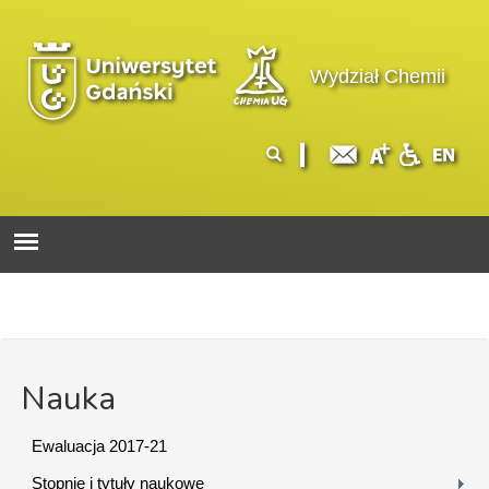
Przejdź do treści
Logo wydziału
Wydział Chemii
Formularz
Szukaj
wyszukiwania
Nauka
Ewaluacja 2017-21
Stopnie i tytuły naukowe