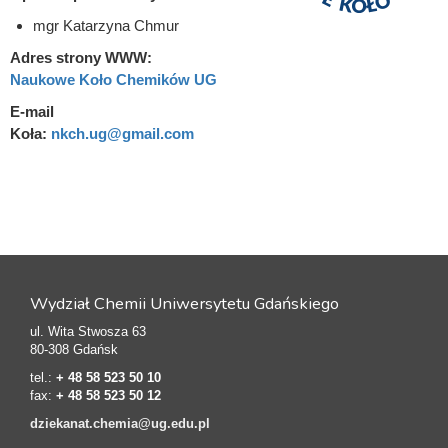
mgr Katarzyna Chmur
Adres strony WWW:
Naukowe Koło Chemików UG
E-mail
Koła:
nkch.ug@gmail.com
Wydział Chemii Uniwersytetu Gdańskiego
ul. Wita Stwosza 63
80-308 Gdańsk
tel.:
+ 48 58 523 50 10
fax:
+ 48 58 523 50 12
dziekanat.chemia@ug.edu.pl