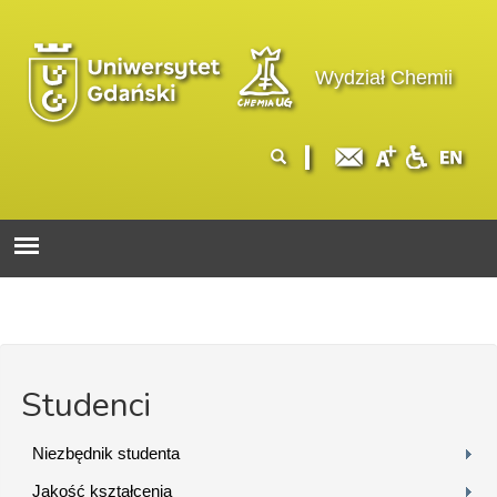
Przejdź do treści
Logo wydziału
Wydział Chemii
Formularz
Szukaj
wyszukiwania
Studenci
Niezbędnik studenta
Jakość kształcenia