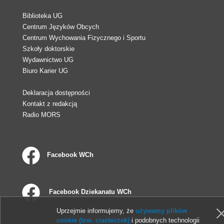
Biblioteka UG
Centrum Języków Obcych
Centrum Wychowania Fizycznego i Sportu
Szkoły doktorskie
Wydawnictwo UG
Biuro Karier UG
Deklaracja dostępności
Kontakt z redakcją
Radio MORS
Facebook WCh
Facebook Dziekanatu WCh
Uprzejmie informujemy, że
używamy plików
© 2013-2026 Uniwersytet Gdański
cookie (tzw. ciasteczek)
i podobnych technologii