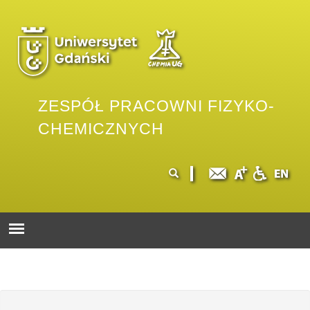
Przejdź do treści
Logo wydziału
ZESPÓŁ PRACOWNI FIZYKO-
CHEMICZNYCH
Formularz
Szukaj
wyszukiwania