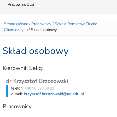
Pracownia DLS
Strona główna
/
Pracownicy
/
Sekcja Pomiarów Fizyko-
Jesteś tutaj
Chemicznych
/ Skład osobowy
Skład osobowy
Kierownik Sekcji
dr Krzysztof Brzozowski
telefon:
+48 58 523 50 23
e-mail:
krzysztof.brzozowski@ug.edu.pl
Pracownicy