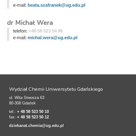
e-mail:
beata.szafranek@ug.edu.pl
dr Michał Wera
telefon:
+48 58 523 54 96
e-mail:
michal.wera@ug.edu.pl
Wydział Chemii Uniwersytetu Gdańskiego
ul. Wita Stwosza 63
80-308 Gdańsk
tel.:
+ 48 58 523 50 10
fax:
+ 48 58 523 50 12
dziekanat.chemia@ug.edu.pl